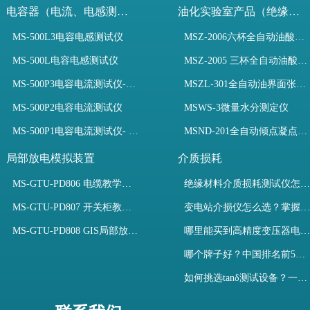
电容器（电流、电感测试）
油化实验室产品（绝缘油）
MS-500L3电容电感测试仪
MSZ-2006六杯全自动油酸值测定仪
MS-500L电容电感测试仪
MSZ-2005 三杯全自动油酸值测定仪
MS-500P3电容电流测试仪-3PT、两种4PT、1PT连接方式
MSZL-301全自动油界面张力仪
MS-500P2电容电流测试仪
MSWS-3微量水分测定仪
MS-500P1电容电流测试仪- 支持3PT、4PT、1PT
MSND-201全自动倾点凝点测试仪
局部放电模拟装置
介质损耗
MS-GTU-PD806 电缆教学用局部放电模拟装置
绝缘材料介质损耗测试仪怎么选？看木森电气B端定制如何升级测试效率
MS-GTU-PD807 开关柜教学用局部放电模拟装置
变电站介损仪怎么选？掌握采购要点-木森电气
MS-GTU-PD808 GIS局部放电模拟系统
哪里能买到高精度变压器电容量及介损测试仪？快速解决选型难题
哪个牌子好？中国排名前5介质损耗测试仪选型对比快速解决测量难题
如何挑选tanδ测试设备？一文掌握高压介质损耗测试仪采购核心