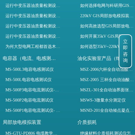
运行中变压器油质量检测设备有哪些优势？
如何选择电网与科研用GIS局部放电模拟装置？
运行中变压器油质量检测设备如何维护？
220kV GIS局部放电模拟装置试验如何开展？
运行中变压器油质量检测设备包括哪些？
如何高效选型GIS局部放电模拟装置？
运行中变压器油质量检测设备如何选型？
如何开展35kV GIS局部放电模拟装置检测试验与选型
立
为何大型电网工程都首选木森电气成套电力测试设备？
如何选型35kV~220kV GIS局部放电模拟装置？
即
咨
电容器（电流、电感测试）
油化实验室产品（绝缘油）
询
MS-500L3电容电感测试仪
MSZ-2006六杯全自动油酸值测定仪
MS-500L电容电感测试仪
MSZ-2005 三杯全自动油酸值测定仪
MS-500P3电容电流测试仪-3PT、两种4PT、1PT连接方式
MSZL-301全自动油界面张力仪
MS-500P2电容电流测试仪
MSWS-3微量水分测定仪
MS-500P1电容电流测试仪- 支持3PT、4PT、1PT
MSND-201全自动倾点凝点测试仪
局部放电模拟装置
介质损耗
MS-GTU-PD806 电缆教学用局部放电模拟装置
绝缘材料介质损耗测试仪怎么选？看木森电气B端定制如何升级测试效率