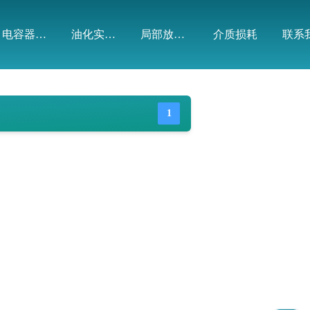
电容器（电流、电感测试）
油化实验室产品（绝缘油）
局部放电模拟装置
介质损耗
联系
1