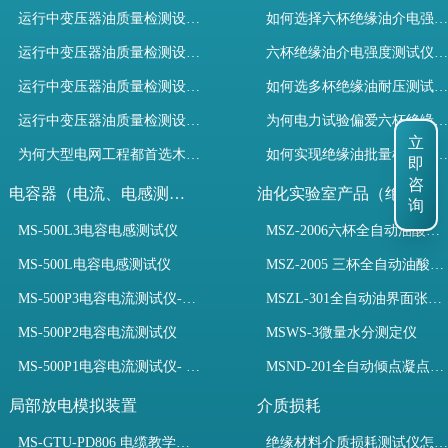
运行中变压器油质量检测设备有哪些优势？
如何选择六杯绝缘油介电强度测试仪提升变压器油检测效率？
运行中变压器油质量检测设备如何维护？
六杯绝缘油介电强度测试仪如何选？规程与高效设备解析
运行中变压器油质量检测设备包括哪些？
如何选多杯绝缘油耐压测试仪？检测标准与选型推荐
运行中变压器油质量检测设备如何选型？
为何电力试验偏爱六杯绝缘油介电强度测试仪？设备推荐
立
为何大型电网工程都首选木森电气成套电力测试设备？
如何实现绝缘油批量检测？六杯绝缘油介电强度测试仪选型指南
即
咨
电容器（电流、电感测试）
油化实验室产品（绝缘油）
询
MS-500L3电容电感测试仪
MSZ-2006六杯全自动油酸值测定仪
MS-500L电容电感测试仪
MSZ-2005 三杯全自动油酸值测定仪
MS-500P3电容电流测试仪-3PT、两种4PT、1PT连接方式
MSZL-301全自动油界面张力仪
MS-500P2电容电流测试仪
MSWS-3微量水分测定仪
MS-500P1电容电流测试仪- 支持3PT、4PT、1PT
MSND-201全自动倾点凝点测试仪
局部放电模拟装置
介质损耗
MS-GTU-PD806 电缆教学用局部放电模拟装置
绝缘材料介质损耗测试仪怎么选？看木森电气B端定制如何升级测试效率