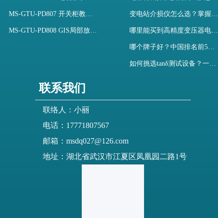
MS-GTU-PD807 开关柜教学用局部放电模拟装置
变电站介损仪怎么选？掌握采购要点-木森电气
MS-GTU-PD808 GIS局部放电模拟系统
哪里能买到高精度变压器电容量及介损测试仪？快速解决选型难题
哪个牌子好？中国排名前5介质损耗测试仪选型对比快速解决测量难题
如何挑选tanδ测试设备？一文掌握高压介质损耗测试仪采购核心
联系我们
联络人：小丽
电话：17771807567
邮箱：msdq027@126.com
地址：湖北省武汉市江夏区凤凰园二路1号