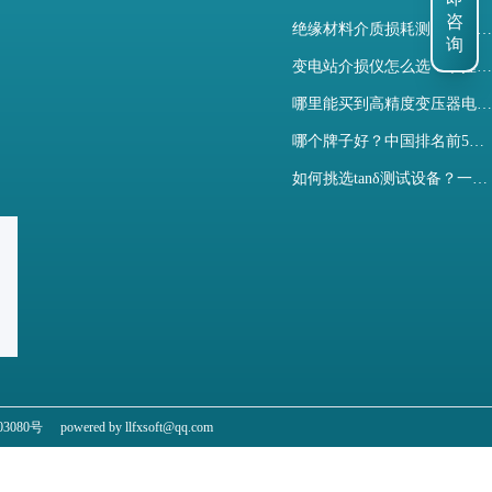
咨
询
绝缘材料介质损耗测试仪怎么选？看木森电气B端定制如何升级测试效率
变电站介损仪怎么选？掌握采购要点-木森电气
哪里能买到高精度变压器电容量及介损测试仪？快速解决选型难题
哪个牌子好？中国排名前5介质损耗测试仪选型对比快速解决测量难题
如何挑选tanδ测试设备？一文掌握高压介质损耗测试仪采购核心
3080号
powered by llfxsoft@qq.com