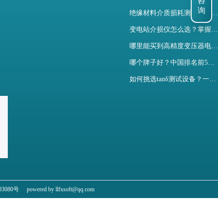
咨
绝缘材料介质损耗测试仪怎么选？看木森电气B端定制如何升级测试效率
询
变电站介损仪怎么选？掌握采购要点-木森电气
哪里能买到高精度变压器电容量及介损测试仪？快速解决选型难题
哪个牌子好？中国排名前5介质损耗测试仪选型对比快速解决测量难题
如何挑选tanδ测试设备？一文掌握高压介质损耗测试仪采购核心
3080号
powered by llfxsoft@qq.com