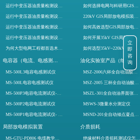
运行中变压器油质量检测设备有哪些优势？
如何选择电网与科研用GIS局部放电模拟装置？
运行中变压器油质量检测设备如何维护？
220kV GIS局部放电模拟装置试验如何开展？
运行中变压器油质量检测设备包括哪些？
如何高效选型GIS局部放电模拟装置？
运行中变压器油质量检测设备如何选型？
如何开展35kV GIS局部放电模拟装置检测试验与选型
立
为何大型电网工程都首选木森电气成套电力测试设备？
如何选型35kV~220kV GIS局部放电模拟装置？
即
咨
电容器（电流、电感测试）
油化实验室产品（绝缘油）
询
MS-500L3电容电感测试仪
MSZ-2006六杯全自动油酸值测定仪
MS-500L电容电感测试仪
MSZ-2005 三杯全自动油酸值测定仪
MS-500P3电容电流测试仪-3PT、两种4PT、1PT连接方式
MSZL-301全自动油界面张力仪
MS-500P2电容电流测试仪
MSWS-3微量水分测定仪
MS-500P1电容电流测试仪- 支持3PT、4PT、1PT
MSND-201全自动倾点凝点测试仪
局部放电模拟装置
介质损耗
MS-GTU-PD806 电缆教学用局部放电模拟装置
绝缘材料介质损耗测试仪怎么选？看木森电气B端定制如何升级测试效率