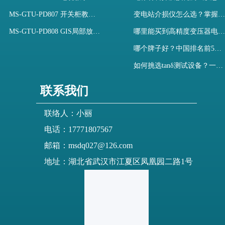
MS-GTU-PD807 开关柜教学用局部放电模拟装置
变电站介损仪怎么选？掌握采购要点-木森电气
MS-GTU-PD808 GIS局部放电模拟系统
哪里能买到高精度变压器电容量及介损测试仪？快速解决选型难题
哪个牌子好？中国排名前5介质损耗测试仪选型对比快速解决测量难题
如何挑选tanδ测试设备？一文掌握高压介质损耗测试仪采购核心
联系我们
联络人：小丽
电话：17771807567
邮箱：msdq027@126.com
地址：湖北省武汉市江夏区凤凰园二路1号