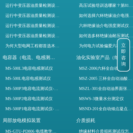
运行中变压器油质量检测设备有哪些优势？
高压试验培训选哪家？第81期高电压试验技术培训班圆满收官！
运行中变压器油质量检测设备如何维护？
如何选择六杯绝缘油介电强度测试仪提升变压器油检测效率？
运行中变压器油质量检测设备包括哪些？
六杯绝缘油介电强度测试仪如何选？规程与高效设备解析
运行中变压器油质量检测设备如何选型？
如何选多杯绝缘油耐压测试仪？检测标准与选型推荐
立
为何大型电网工程都首选木森电气成套电力测试设备？
为何电力试验偏爱六杯绝缘油介电强度测试仪？设备推荐
即
咨
电容器（电流、电感测试）
油化实验室产品（绝缘油）
询
MS-500L3电容电感测试仪
MSZ-2006六杯全自动油酸值测定仪
MS-500L电容电感测试仪
MSZ-2005 三杯全自动油酸值测定仪
MS-500P3电容电流测试仪-3PT、两种4PT、1PT连接方式
MSZL-301全自动油界面张力仪
MS-500P2电容电流测试仪
MSWS-3微量水分测定仪
MS-500P1电容电流测试仪- 支持3PT、4PT、1PT
MSND-201全自动倾点凝点测试仪
局部放电模拟装置
介质损耗
MS-GTU-PD806 电缆教学用局部放电模拟装置
绝缘材料介质损耗测试仪怎么选？看木森电气B端定制如何升级测试效率