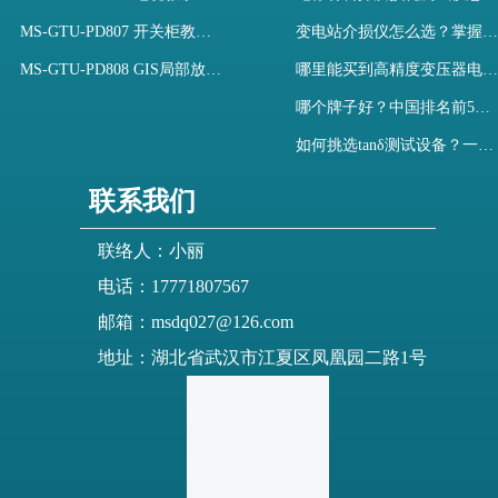
MS-GTU-PD807 开关柜教学用局部放电模拟装置
变电站介损仪怎么选？掌握采购要点-木森电气
MS-GTU-PD808 GIS局部放电模拟系统
哪里能买到高精度变压器电容量及介损测试仪？快速解决选型难题
哪个牌子好？中国排名前5介质损耗测试仪选型对比快速解决测量难题
如何挑选tanδ测试设备？一文掌握高压介质损耗测试仪采购核心
联系我们
联络人：小丽
电话：17771807567
邮箱：msdq027@126.com
地址：湖北省武汉市江夏区凤凰园二路1号