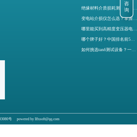
咨
绝缘材料介质损耗测试仪怎么选？看木森电气B端定制如何升级测试效率
询
变电站介损仪怎么选？掌握采购要点-木森电气
哪里能买到高精度变压器电容量及介损测试仪？快速解决选型难题
哪个牌子好？中国排名前5介质损耗测试仪选型对比快速解决测量难题
如何挑选tanδ测试设备？一文掌握高压介质损耗测试仪采购核心
3080号
powered by llfxsoft@qq.com