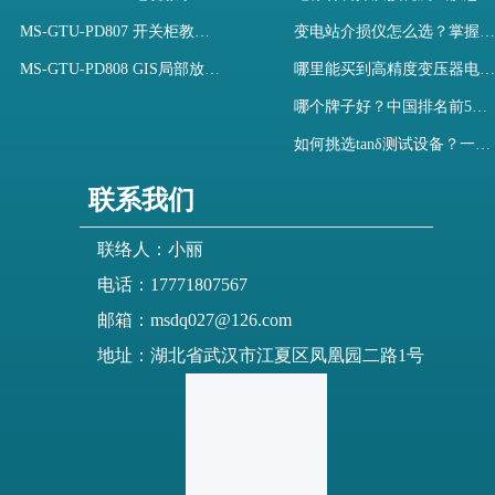
MS-GTU-PD807 开关柜教学用局部放电模拟装置
变电站介损仪怎么选？掌握采购要点-木森电气
MS-GTU-PD808 GIS局部放电模拟系统
哪里能买到高精度变压器电容量及介损测试仪？快速解决选型难题
哪个牌子好？中国排名前5介质损耗测试仪选型对比快速解决测量难题
如何挑选tanδ测试设备？一文掌握高压介质损耗测试仪采购核心
联系我们
联络人：小丽
电话：17771807567
邮箱：msdq027@126.com
地址：湖北省武汉市江夏区凤凰园二路1号