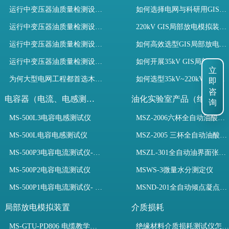
运行中变压器油质量检测设备有哪些优势？
如何选择电网与科研用GIS局部放电模拟装置？
运行中变压器油质量检测设备如何维护？
220kV GIS局部放电模拟装置试验如何开展？
运行中变压器油质量检测设备包括哪些？
如何高效选型GIS局部放电模拟装置？
运行中变压器油质量检测设备如何选型？
如何开展35kV GIS局部放电模拟装置检测试验与选型
立
为何大型电网工程都首选木森电气成套电力测试设备？
如何选型35kV~220kV GIS局部放电模拟装置？
即
咨
电容器（电流、电感测试）
油化实验室产品（绝缘油）
询
MS-500L3电容电感测试仪
MSZ-2006六杯全自动油酸值测定仪
MS-500L电容电感测试仪
MSZ-2005 三杯全自动油酸值测定仪
MS-500P3电容电流测试仪-3PT、两种4PT、1PT连接方式
MSZL-301全自动油界面张力仪
MS-500P2电容电流测试仪
MSWS-3微量水分测定仪
MS-500P1电容电流测试仪- 支持3PT、4PT、1PT
MSND-201全自动倾点凝点测试仪
局部放电模拟装置
介质损耗
MS-GTU-PD806 电缆教学用局部放电模拟装置
绝缘材料介质损耗测试仪怎么选？看木森电气B端定制如何升级测试效率