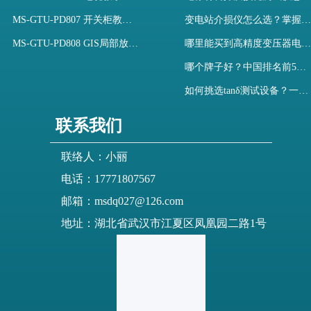
MS-GTU-PD807 开关柜教学用局部放电模拟装置
变电站介损仪怎么选？掌握采购要点-木森电气
MS-GTU-PD808 GIS局部放电模拟系统
哪里能买到高精度变压器电容量及介损测试仪？快速解决选型难题
哪个牌子好？中国排名前5介质损耗测试仪选型对比快速解决测量难题
如何挑选tanδ测试设备？一文掌握高压介质损耗测试仪采购核心
联系我们
联络人：小丽
电话：17771807567
邮箱：msdq027@126.com
地址：湖北省武汉市江夏区凤凰园二路1号