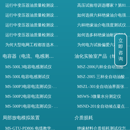
运行中变压器油质量检测设备有哪些优势？
高压试验培训选哪家？第81期高电压试验技术培训班圆满收官！
运行中变压器油质量检测设备如何维护？
如何选择六杯绝缘油介电强度测试仪提升变压器油检测效率？
运行中变压器油质量检测设备包括哪些？
六杯绝缘油介电强度测试仪如何选？规程与高效设备解析
运行中变压器油质量检测设备如何选型？
如何选多杯绝缘油耐压测试仪？检测标准与选型推荐
立
为何大型电网工程都首选木森电气成套电力测试设备？
为何电力试验偏爱六杯绝缘油介电强度测试仪？设备推荐
即
咨
电容器（电流、电感测试）
油化实验室产品（绝缘油）
询
MS-500L3电容电感测试仪
MSZ-2006六杯全自动油酸值测定仪
MS-500L电容电感测试仪
MSZ-2005 三杯全自动油酸值测定仪
MS-500P3电容电流测试仪-3PT、两种4PT、1PT连接方式
MSZL-301全自动油界面张力仪
MS-500P2电容电流测试仪
MSWS-3微量水分测定仪
MS-500P1电容电流测试仪- 支持3PT、4PT、1PT
MSND-201全自动倾点凝点测试仪
局部放电模拟装置
介质损耗
MS-GTU-PD806 电缆教学用局部放电模拟装置
绝缘材料介质损耗测试仪怎么选？看木森电气B端定制如何升级测试效率