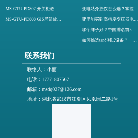
MS-GTU-PD807 开关柜教学用局部放电模拟装置
变电站介损仪怎么选？掌握采购要点-木森电气
MS-GTU-PD808 GIS局部放电模拟系统
哪里能买到高精度变压器电容量及介损测试仪？快速解决选型难题
哪个牌子好？中国排名前5介质损耗测试仪选型对比快速解决测量难题
如何挑选tanδ测试设备？一文掌握高压介质损耗测试仪采购核心
联系我们
联络人：小丽
电话：17771807567
邮箱：msdq027@126.com
地址：湖北省武汉市江夏区凤凰园二路1号