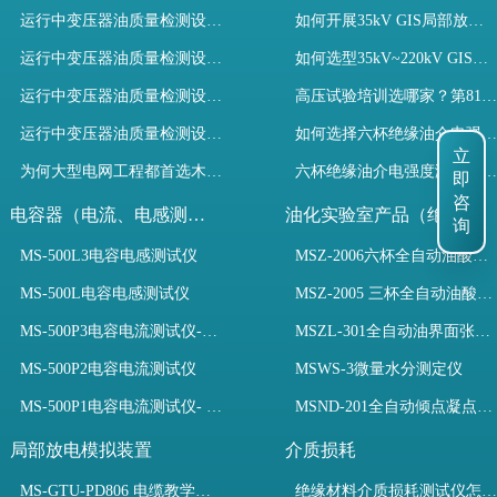
运行中变压器油质量检测设备有哪些优势？
如何开展35kV GIS局部放电模拟装置检测试验与选型
运行中变压器油质量检测设备如何维护？
如何选型35kV~220kV GIS局部放电模拟装置？
运行中变压器油质量检测设备包括哪些？
高压试验培训选哪家？第81期高电压试验技术培训班圆满收官！
运行中变压器油质量检测设备如何选型？
如何选择六杯绝缘油介电强度测试仪提升变压器油检测效率？
立
为何大型电网工程都首选木森电气成套电力测试设备？
六杯绝缘油介电强度测试仪如何选？规程与高效设备解析
即
咨
电容器（电流、电感测试）
油化实验室产品（绝缘油）
询
MS-500L3电容电感测试仪
MSZ-2006六杯全自动油酸值测定仪
MS-500L电容电感测试仪
MSZ-2005 三杯全自动油酸值测定仪
MS-500P3电容电流测试仪-3PT、两种4PT、1PT连接方式
MSZL-301全自动油界面张力仪
MS-500P2电容电流测试仪
MSWS-3微量水分测定仪
MS-500P1电容电流测试仪- 支持3PT、4PT、1PT
MSND-201全自动倾点凝点测试仪
局部放电模拟装置
介质损耗
MS-GTU-PD806 电缆教学用局部放电模拟装置
绝缘材料介质损耗测试仪怎么选？看木森电气B端定制如何升级测试效率