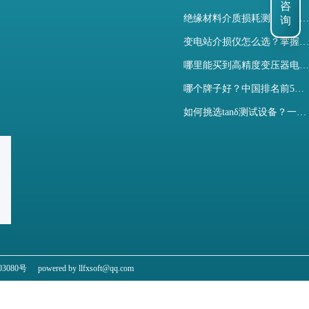
咨
询
绝缘材料介质损耗测试仪怎么选？看木森电气B端定制如何升级测试效率
变电站介损仪怎么选？掌握采购要点-木森电气
哪里能买到高精度变压器电容量及介损测试仪？快速解决选型难题
哪个牌子好？中国排名前5介质损耗测试仪选型对比快速解决测量难题
如何挑选tanδ测试设备？一文掌握高压介质损耗测试仪采购核心
3080号
powered by llfxsoft@qq.com