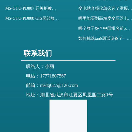
MS-GTU-PD807 开关柜教学用局部放电模拟装置
变电站介损仪怎么选？掌握采购要点-木森电气
MS-GTU-PD808 GIS局部放电模拟系统
哪里能买到高精度变压器电容量及介损测试仪？快速解决选型难题
哪个牌子好？中国排名前5介质损耗测试仪选型对比快速解决测量难题
如何挑选tanδ测试设备？一文掌握高压介质损耗测试仪采购核心
联系我们
联络人：小丽
电话：17771807567
邮箱：msdq027@126.com
地址：湖北省武汉市江夏区凤凰园二路1号