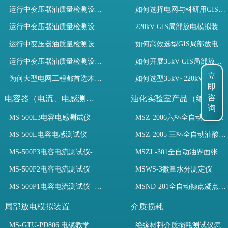
运行中变压器油质量检测设备有哪些优势？
如何选择电网与科研用GIS局部放电模拟装置？
运行中变压器油质量检测设备如何维护？
220kV GIS局部放电模拟装置试验如何开展？
运行中变压器油质量检测设备包括哪些？
如何高效选型GIS局部放电模拟装置？
运行中变压器油质量检测设备如何选型？
如何开展35kV GIS局部放电模拟装置检测试验与选型
立
为何大型电网工程都首选木森电气成套电力测试设备？
如何选型35kV~220kV GIS局部放电模拟装置？
即
咨
电容器（电流、电感测试）
油化实验室产品（绝缘油）
询
MS-500L3电容电感测试仪
MSZ-2006六杯全自动油酸值测定仪
MS-500L电容电感测试仪
MSZ-2005 三杯全自动油酸值测定仪
MS-500P3电容电流测试仪-3PT、两种4PT、1PT连接方式
MSZL-301全自动油界面张力仪
MS-500P2电容电流测试仪
MSWS-3微量水分测定仪
MS-500P1电容电流测试仪- 支持3PT、4PT、1PT
MSND-201全自动倾点凝点测试仪
局部放电模拟装置
介质损耗
MS-GTU-PD806 电缆教学用局部放电模拟装置
绝缘材料介质损耗测试仪怎么选？看木森电气B端定制如何升级测试效率