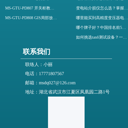
MS-GTU-PD807 开关柜教学用局部放电模拟装置
变电站介损仪怎么选？掌握采购要点-木森电气
MS-GTU-PD808 GIS局部放电模拟系统
哪里能买到高精度变压器电容量及介损测试仪？快速解决选型难题
哪个牌子好？中国排名前5介质损耗测试仪选型对比快速解决测量难题
如何挑选tanδ测试设备？一文掌握高压介质损耗测试仪采购核心
联系我们
联络人：小丽
电话：17771807567
邮箱：msdq027@126.com
地址：湖北省武汉市江夏区凤凰园二路1号