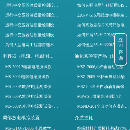
运行中变压器油质量检测设备有哪些优势？
如何选择电网与科研用GIS局部放电模拟装置？
运行中变压器油质量检测设备如何维护？
220kV GIS局部放电模拟装置试验如何开展？
运行中变压器油质量检测设备包括哪些？
如何高效选型GIS局部放电模拟装置？
运行中变压器油质量检测设备如何选型？
如何开展35kV GIS局部放电模拟装置检测试验与选型
立
为何大型电网工程都首选木森电气成套电力测试设备？
如何选型35kV~220kV GIS局部放电模拟装置？
即
咨
电容器（电流、电感测试）
油化实验室产品（绝缘油）
询
MS-500L3电容电感测试仪
MSZ-2006六杯全自动油酸值测定仪
MS-500L电容电感测试仪
MSZ-2005 三杯全自动油酸值测定仪
MS-500P3电容电流测试仪-3PT、两种4PT、1PT连接方式
MSZL-301全自动油界面张力仪
MS-500P2电容电流测试仪
MSWS-3微量水分测定仪
MS-500P1电容电流测试仪- 支持3PT、4PT、1PT
MSND-201全自动倾点凝点测试仪
局部放电模拟装置
介质损耗
MS-GTU-PD806 电缆教学用局部放电模拟装置
绝缘材料介质损耗测试仪怎么选？看木森电气B端定制如何升级测试效率