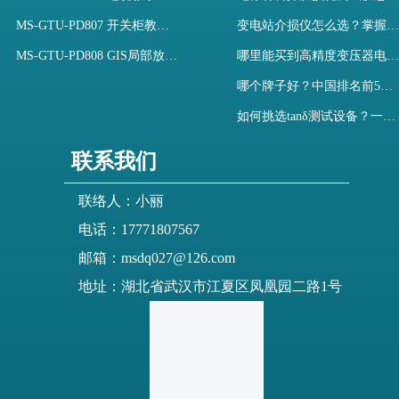
MS-GTU-PD807 开关柜教学用局部放电模拟装置
变电站介损仪怎么选？掌握采购要点-木森电气
MS-GTU-PD808 GIS局部放电模拟系统
哪里能买到高精度变压器电容量及介损测试仪？快速解决选型难题
哪个牌子好？中国排名前5介质损耗测试仪选型对比快速解决测量难题
如何挑选tanδ测试设备？一文掌握高压介质损耗测试仪采购核心
联系我们
联络人：小丽
电话：17771807567
邮箱：msdq027@126.com
地址：湖北省武汉市江夏区凤凰园二路1号