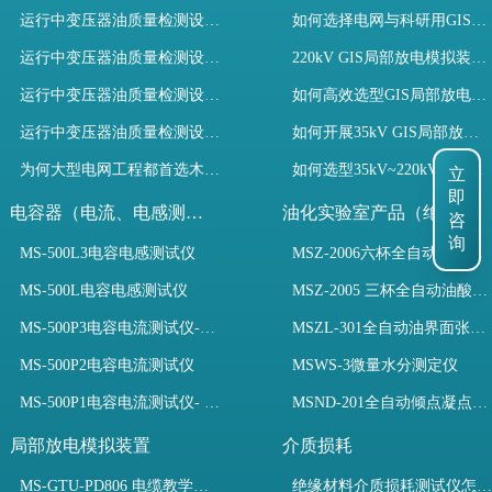
运行中变压器油质量检测设备有哪些优势？
如何选择电网与科研用GIS局部放电模拟装置？
运行中变压器油质量检测设备如何维护？
220kV GIS局部放电模拟装置试验如何开展？
运行中变压器油质量检测设备包括哪些？
如何高效选型GIS局部放电模拟装置？
运行中变压器油质量检测设备如何选型？
如何开展35kV GIS局部放电模拟装置检测试验与选型
立
为何大型电网工程都首选木森电气成套电力测试设备？
如何选型35kV~220kV GIS局部放电模拟装置？
即
咨
电容器（电流、电感测试）
油化实验室产品（绝缘油）
询
MS-500L3电容电感测试仪
MSZ-2006六杯全自动油酸值测定仪
MS-500L电容电感测试仪
MSZ-2005 三杯全自动油酸值测定仪
MS-500P3电容电流测试仪-3PT、两种4PT、1PT连接方式
MSZL-301全自动油界面张力仪
MS-500P2电容电流测试仪
MSWS-3微量水分测定仪
MS-500P1电容电流测试仪- 支持3PT、4PT、1PT
MSND-201全自动倾点凝点测试仪
局部放电模拟装置
介质损耗
MS-GTU-PD806 电缆教学用局部放电模拟装置
绝缘材料介质损耗测试仪怎么选？看木森电气B端定制如何升级测试效率