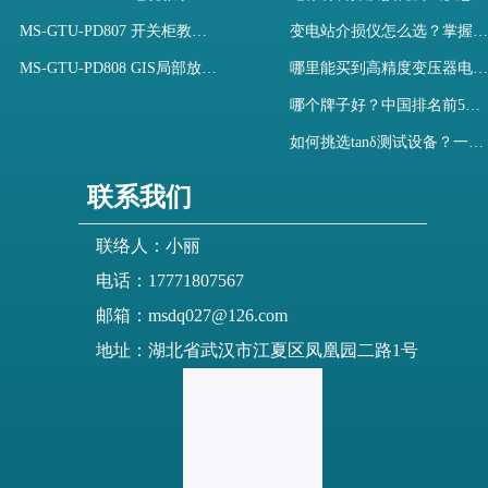
MS-GTU-PD807 开关柜教学用局部放电模拟装置
变电站介损仪怎么选？掌握采购要点-木森电气
MS-GTU-PD808 GIS局部放电模拟系统
哪里能买到高精度变压器电容量及介损测试仪？快速解决选型难题
哪个牌子好？中国排名前5介质损耗测试仪选型对比快速解决测量难题
如何挑选tanδ测试设备？一文掌握高压介质损耗测试仪采购核心
联系我们
联络人：小丽
电话：17771807567
邮箱：msdq027@126.com
地址：湖北省武汉市江夏区凤凰园二路1号