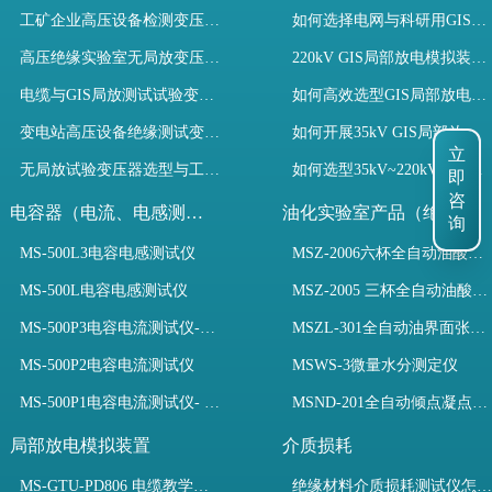
工矿企业高压设备检测变压器选型指南
如何选择电网与科研用GIS局部放电模拟装置？
高压绝缘实验室无局放变压器选型指南
220kV GIS局部放电模拟装置试验如何开展？
电缆与GIS局放测试试验变压器选型指南
如何高效选型GIS局部放电模拟装置？
变电站高压设备绝缘测试变压器选型指南
如何开展35kV GIS局部放电模拟装置检测试验与选型
立
无局放试验变压器选型与工程应用指南
如何选型35kV~220kV GIS局部放电模拟装置？
即
咨
电容器（电流、电感测试）
油化实验室产品（绝缘油）
询
MS-500L3电容电感测试仪
MSZ-2006六杯全自动油酸值测定仪
MS-500L电容电感测试仪
MSZ-2005 三杯全自动油酸值测定仪
MS-500P3电容电流测试仪-3PT、两种4PT、1PT连接方式
MSZL-301全自动油界面张力仪
MS-500P2电容电流测试仪
MSWS-3微量水分测定仪
MS-500P1电容电流测试仪- 支持3PT、4PT、1PT
MSND-201全自动倾点凝点测试仪
局部放电模拟装置
介质损耗
MS-GTU-PD806 电缆教学用局部放电模拟装置
绝缘材料介质损耗测试仪怎么选？看木森电气B端定制如何升级测试效率