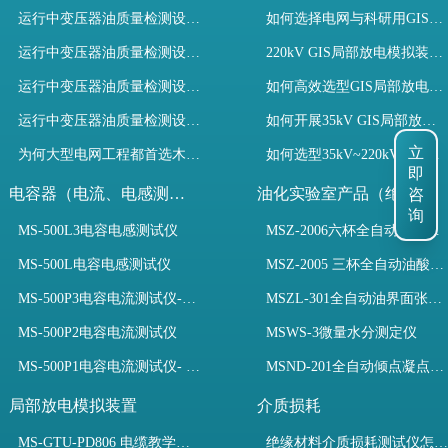
运行中变压器油质量检测设备有哪些优势？
如何选择电网与科研用GIS局部放电模拟装置？
运行中变压器油质量检测设备如何维护？
220kV GIS局部放电模拟装置试验如何开展？
运行中变压器油质量检测设备包括哪些？
如何高效选型GIS局部放电模拟装置？
运行中变压器油质量检测设备如何选型？
如何开展35kV GIS局部放电模拟装置检测试验与选型
为何大型电网工程都首选木森电气成套电力测试设备？
如何选型35kV~220kV GIS局部放电模拟装置？
立
即
电容器（电流、电感测试）
油化实验室产品（绝缘油）
咨
询
MS-500L3电容电感测试仪
MSZ-2006六杯全自动油酸值测定仪
MS-500L电容电感测试仪
MSZ-2005 三杯全自动油酸值测定仪
MS-500P3电容电流测试仪-3PT、两种4PT、1PT连接方式
MSZL-301全自动油界面张力仪
MS-500P2电容电流测试仪
MSWS-3微量水分测定仪
MS-500P1电容电流测试仪- 支持3PT、4PT、1PT
MSND-201全自动倾点凝点测试仪
局部放电模拟装置
介质损耗
MS-GTU-PD806 电缆教学用局部放电模拟装置
绝缘材料介质损耗测试仪怎么选？看木森电气B端定制如何升级测试效率