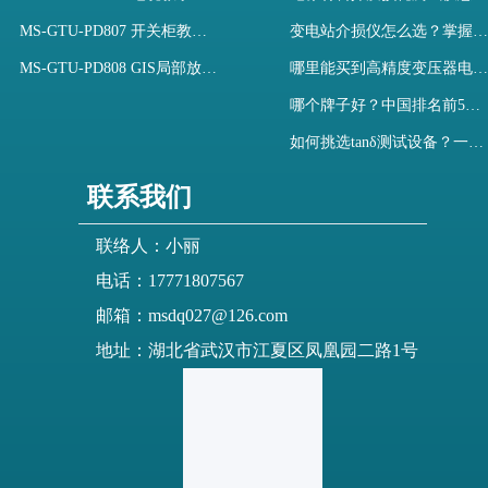
MS-GTU-PD807 开关柜教学用局部放电模拟装置
变电站介损仪怎么选？掌握采购要点-木森电气
MS-GTU-PD808 GIS局部放电模拟系统
哪里能买到高精度变压器电容量及介损测试仪？快速解决选型难题
哪个牌子好？中国排名前5介质损耗测试仪选型对比快速解决测量难题
如何挑选tanδ测试设备？一文掌握高压介质损耗测试仪采购核心
联系我们
联络人：小丽
电话：17771807567
邮箱：msdq027@126.com
地址：湖北省武汉市江夏区凤凰园二路1号