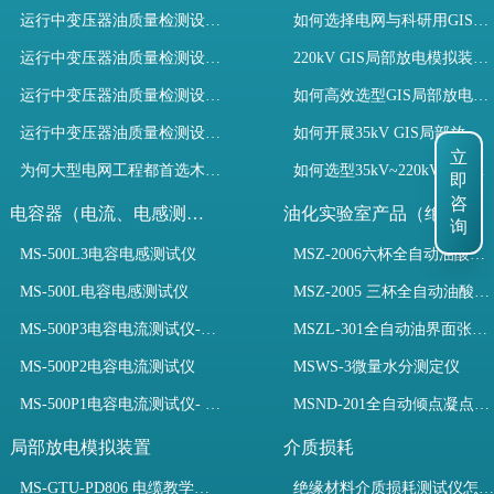
运行中变压器油质量检测设备有哪些优势？
如何选择电网与科研用GIS局部放电模拟装置？
运行中变压器油质量检测设备如何维护？
220kV GIS局部放电模拟装置试验如何开展？
运行中变压器油质量检测设备包括哪些？
如何高效选型GIS局部放电模拟装置？
运行中变压器油质量检测设备如何选型？
如何开展35kV GIS局部放电模拟装置检测试验与选型
立
为何大型电网工程都首选木森电气成套电力测试设备？
如何选型35kV~220kV GIS局部放电模拟装置？
即
咨
电容器（电流、电感测试）
油化实验室产品（绝缘油）
询
MS-500L3电容电感测试仪
MSZ-2006六杯全自动油酸值测定仪
MS-500L电容电感测试仪
MSZ-2005 三杯全自动油酸值测定仪
MS-500P3电容电流测试仪-3PT、两种4PT、1PT连接方式
MSZL-301全自动油界面张力仪
MS-500P2电容电流测试仪
MSWS-3微量水分测定仪
MS-500P1电容电流测试仪- 支持3PT、4PT、1PT
MSND-201全自动倾点凝点测试仪
局部放电模拟装置
介质损耗
MS-GTU-PD806 电缆教学用局部放电模拟装置
绝缘材料介质损耗测试仪怎么选？看木森电气B端定制如何升级测试效率