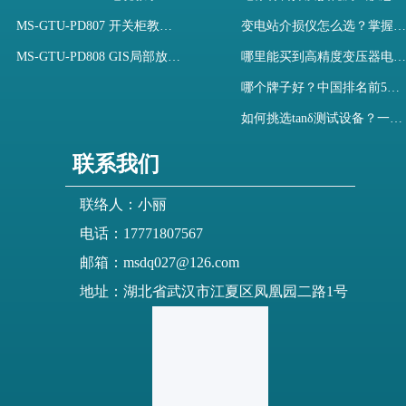
MS-GTU-PD807 开关柜教学用局部放电模拟装置
变电站介损仪怎么选？掌握采购要点-木森电气
MS-GTU-PD808 GIS局部放电模拟系统
哪里能买到高精度变压器电容量及介损测试仪？快速解决选型难题
哪个牌子好？中国排名前5介质损耗测试仪选型对比快速解决测量难题
如何挑选tanδ测试设备？一文掌握高压介质损耗测试仪采购核心
联系我们
联络人：小丽
电话：17771807567
邮箱：msdq027@126.com
地址：湖北省武汉市江夏区凤凰园二路1号