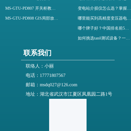
MS-GTU-PD807 开关柜教学用局部放电模拟装置
变电站介损仪怎么选？掌握采购要点-木森电气
MS-GTU-PD808 GIS局部放电模拟系统
哪里能买到高精度变压器电容量及介损测试仪？快速解决选型难题
哪个牌子好？中国排名前5介质损耗测试仪选型对比快速解决测量难题
如何挑选tanδ测试设备？一文掌握高压介质损耗测试仪采购核心
联系我们
联络人：小丽
电话：17771807567
邮箱：msdq027@126.com
地址：湖北省武汉市江夏区凤凰园二路1号