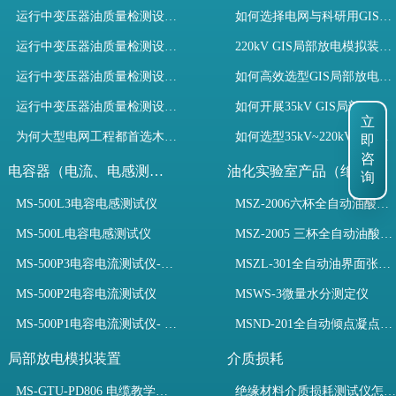
运行中变压器油质量检测设备有哪些优势？
如何选择电网与科研用GIS局部放电模拟装置？
运行中变压器油质量检测设备如何维护？
220kV GIS局部放电模拟装置试验如何开展？
运行中变压器油质量检测设备包括哪些？
如何高效选型GIS局部放电模拟装置？
运行中变压器油质量检测设备如何选型？
如何开展35kV GIS局部放电模拟装置检测试验与选型
立
为何大型电网工程都首选木森电气成套电力测试设备？
如何选型35kV~220kV GIS局部放电模拟装置？
即
咨
电容器（电流、电感测试）
油化实验室产品（绝缘油）
询
MS-500L3电容电感测试仪
MSZ-2006六杯全自动油酸值测定仪
MS-500L电容电感测试仪
MSZ-2005 三杯全自动油酸值测定仪
MS-500P3电容电流测试仪-3PT、两种4PT、1PT连接方式
MSZL-301全自动油界面张力仪
MS-500P2电容电流测试仪
MSWS-3微量水分测定仪
MS-500P1电容电流测试仪- 支持3PT、4PT、1PT
MSND-201全自动倾点凝点测试仪
局部放电模拟装置
介质损耗
MS-GTU-PD806 电缆教学用局部放电模拟装置
绝缘材料介质损耗测试仪怎么选？看木森电气B端定制如何升级测试效率