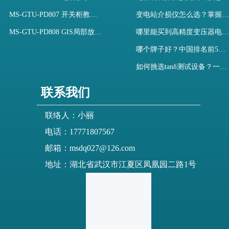
MS-GTU-PD807 开关柜教学用局部放电模拟装置
变电站介损仪怎么选？掌握采购要点-木森电气
MS-GTU-PD808 GIS局部放电模拟系统
哪里能买到高精度变压器电容量及介损测试仪？快速解决选型难题
哪个牌子好？中国排名前5介质损耗测试仪选型对比快速解决测量难题
如何挑选tanδ测试设备？一文掌握高压介质损耗测试仪采购核心
联系我们
联络人：小丽
电话：17771807567
邮箱：msdq027@126.com
地址：湖北省武汉市江夏区凤凰园二路1号