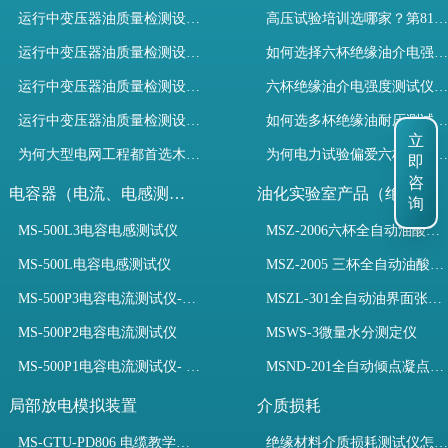
运行中变压器油质量检测设备有哪些优势？
高压试验培训选哪家？第81期高电压试验技术培训班圆满收官！
运行中变压器油质量检测设备如何维护？
如何选择六杯绝缘油介电强度测试仪提升变压器油检测效率？
运行中变压器油质量检测设备包括哪些？
六杯绝缘油介电强度测试仪如何选？规程与高效设备解析
运行中变压器油质量检测设备如何选型？
如何选多杯绝缘油耐压测试仪？检测标准与选型推荐
立
为何大型电网工程都首选木森电气成套电力测试设备？
为何电力试验偏爱六杯绝缘油介电强度测试仪？设备推荐
即
咨
电容器（电流、电感测试）
油化实验室产品（绝缘油）
询
MS-500L3电容电感测试仪
MSZ-2006六杯全自动油酸值测定仪
MS-500L电容电感测试仪
MSZ-2005 三杯全自动油酸值测定仪
MS-500P3电容电流测试仪-3PT、两种4PT、1PT连接方式
MSZL-301全自动油界面张力仪
MS-500P2电容电流测试仪
MSWS-3微量水分测定仪
MS-500P1电容电流测试仪- 支持3PT、4PT、1PT
MSND-201全自动倾点凝点测试仪
局部放电模拟装置
介质损耗
MS-GTU-PD806 电缆教学用局部放电模拟装置
绝缘材料介质损耗测试仪怎么选？看木森电气B端定制如何升级测试效率