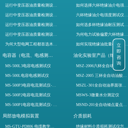
运行中变压器油质量检测设备有哪些优势？
如何选择六杯绝缘油介电强度测试仪提升变压器油检测效率？
运行中变压器油质量检测设备如何维护？
六杯绝缘油介电强度测试仪如何选？规程与高效设备解析
运行中变压器油质量检测设备包括哪些？
如何选多杯绝缘油耐压测试仪？检测标准与选型推荐
运行中变压器油质量检测设备如何选型？
为何电力试验偏爱六杯绝缘油介电强度测试仪？设备推荐
立
为何大型电网工程都首选木森电气成套电力测试设备？
如何实现绝缘油批量检测？六杯绝缘油介电强度测试仪选型指南
即
咨
电容器（电流、电感测试）
油化实验室产品（绝缘油）
询
MS-500L3电容电感测试仪
MSZ-2006六杯全自动油酸值测定仪
MS-500L电容电感测试仪
MSZ-2005 三杯全自动油酸值测定仪
MS-500P3电容电流测试仪-3PT、两种4PT、1PT连接方式
MSZL-301全自动油界面张力仪
MS-500P2电容电流测试仪
MSWS-3微量水分测定仪
MS-500P1电容电流测试仪- 支持3PT、4PT、1PT
MSND-201全自动倾点凝点测试仪
局部放电模拟装置
介质损耗
MS-GTU-PD806 电缆教学用局部放电模拟装置
绝缘材料介质损耗测试仪怎么选？看木森电气B端定制如何升级测试效率