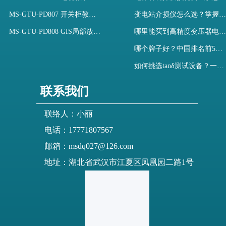
MS-GTU-PD807 开关柜教学用局部放电模拟装置
变电站介损仪怎么选？掌握采购要点-木森电气
MS-GTU-PD808 GIS局部放电模拟系统
哪里能买到高精度变压器电容量及介损测试仪？快速解决选型难题
哪个牌子好？中国排名前5介质损耗测试仪选型对比快速解决测量难题
如何挑选tanδ测试设备？一文掌握高压介质损耗测试仪采购核心
联系我们
联络人：小丽
电话：17771807567
邮箱：msdq027@126.com
地址：湖北省武汉市江夏区凤凰园二路1号