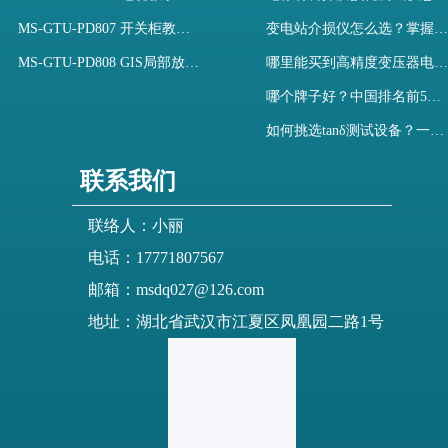
MS-GTU-PD807 开关柜教学用局部放电模拟装置
变电站介损仪怎么选？掌握采购要点-木森电气
MS-GTU-PD808 GIS局部放电模拟系统
哪里能买到高精度变压器电容量及介损测试仪？快速解决选型难题
哪个牌子好？中国排名前5介质损耗测试仪选型对比快速解决测量难题
如何挑选tanδ测试设备？一文掌握高压介质损耗测试仪采购核心
联系我们
联络人：小丽
电话：17771807567
邮箱：msdq027@126.com
地址：湖北省武汉市江夏区凤凰园二路1号