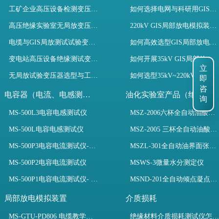
工矿企业高压设备检测变压器选型指南
如何选择电网与科研用GIS局部放电模拟装置？
高压绝缘实验室无局放变压器选型指南
220kV GIS局部放电模拟装置试验如何开展？
电缆与GIS局放测试试验变压器选型指南
如何高效选型GIS局部放电模拟装置？
变电站高压设备绝缘测试变压器选型指南
如何开展35kV GIS局部放电模拟装置检测试验与选型
立
无局放试验变压器选型与工程应用指南
如何选型35kV~220kV GIS局部放电模拟装置？
即
咨
电容器（电流、电感测试）
油化实验室产品（绝缘油）
询
MS-500L3电容电感测试仪
MSZ-2006六杯全自动油酸值测定仪
MS-500L电容电感测试仪
MSZ-2005 三杯全自动油酸值测定仪
MS-500P3电容电流测试仪-3PT、两种4PT、1PT连接方式
MSZL-301全自动油界面张力仪
MS-500P2电容电流测试仪
MSWS-3微量水分测定仪
MS-500P1电容电流测试仪- 支持3PT、4PT、1PT
MSND-201全自动倾点凝点测试仪
局部放电模拟装置
介质损耗
MS-GTU-PD806 电缆教学用局部放电模拟装置
绝缘材料介质损耗测试仪怎么选？看木森电气B端定制如何升级测试效率