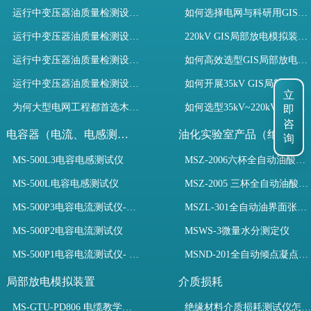
运行中变压器油质量检测设备有哪些优势？
如何选择电网与科研用GIS局部放电模拟装置？
运行中变压器油质量检测设备如何维护？
220kV GIS局部放电模拟装置试验如何开展？
运行中变压器油质量检测设备包括哪些？
如何高效选型GIS局部放电模拟装置？
运行中变压器油质量检测设备如何选型？
如何开展35kV GIS局部放电模拟装置检测试验与选型
立
为何大型电网工程都首选木森电气成套电力测试设备？
如何选型35kV~220kV GIS局部放电模拟装置？
即
咨
电容器（电流、电感测试）
油化实验室产品（绝缘油）
询
MS-500L3电容电感测试仪
MSZ-2006六杯全自动油酸值测定仪
MS-500L电容电感测试仪
MSZ-2005 三杯全自动油酸值测定仪
MS-500P3电容电流测试仪-3PT、两种4PT、1PT连接方式
MSZL-301全自动油界面张力仪
MS-500P2电容电流测试仪
MSWS-3微量水分测定仪
MS-500P1电容电流测试仪- 支持3PT、4PT、1PT
MSND-201全自动倾点凝点测试仪
局部放电模拟装置
介质损耗
MS-GTU-PD806 电缆教学用局部放电模拟装置
绝缘材料介质损耗测试仪怎么选？看木森电气B端定制如何升级测试效率