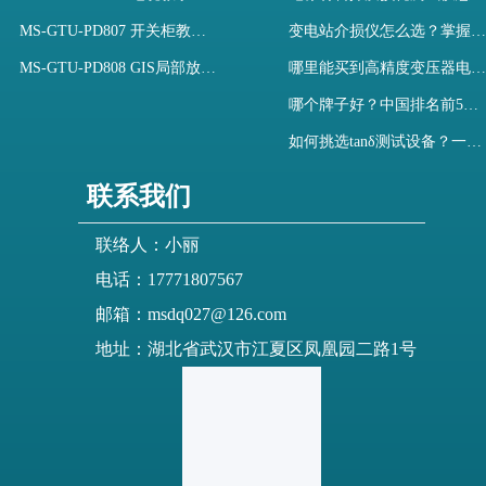
MS-GTU-PD807 开关柜教学用局部放电模拟装置
变电站介损仪怎么选？掌握采购要点-木森电气
MS-GTU-PD808 GIS局部放电模拟系统
哪里能买到高精度变压器电容量及介损测试仪？快速解决选型难题
哪个牌子好？中国排名前5介质损耗测试仪选型对比快速解决测量难题
如何挑选tanδ测试设备？一文掌握高压介质损耗测试仪采购核心
联系我们
联络人：小丽
电话：17771807567
邮箱：msdq027@126.com
地址：湖北省武汉市江夏区凤凰园二路1号