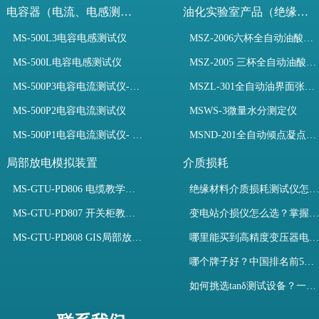
电容器（电流、电感测试）
油化实验室产品（绝缘油）
MS-500L3电容电感测试仪
MSZ-2006六杯全自动油酸值测定仪
MS-500L电容电感测试仪
MSZ-2005 三杯全自动油酸值测定仪
MS-500P3电容电流测试仪-3PT、两种4PT、1PT连接方式
MSZL-301全自动油界面张力仪
MS-500P2电容电流测试仪
MSWS-3微量水分测定仪
MS-500P1电容电流测试仪- 支持3PT、4PT、1PT
MSND-201全自动倾点凝点测试仪
局部放电模拟装置
介质损耗
MS-GTU-PD806 电缆教学用局部放电模拟装置
绝缘材料介质损耗测试仪怎么选？看木森电气B端定制如何升级测试效率
MS-GTU-PD807 开关柜教学用局部放电模拟装置
变电站介损仪怎么选？掌握采购要点-木森电气
MS-GTU-PD808 GIS局部放电模拟系统
哪里能买到高精度变压器电容量及介损测试仪？快速解决选型难题
哪个牌子好？中国排名前5介质损耗测试仪选型对比快速解决测量难题
如何挑选tanδ测试设备？一文掌握高压介质损耗测试仪采购核心