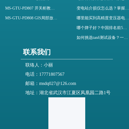
MS-GTU-PD807 开关柜教学用局部放电模拟装置
变电站介损仪怎么选？掌握采购要点-木森电气
MS-GTU-PD808 GIS局部放电模拟系统
哪里能买到高精度变压器电容量及介损测试仪？快速解决选型难题
哪个牌子好？中国排名前5介质损耗测试仪选型对比快速解决测量难题
如何挑选tanδ测试设备？一文掌握高压介质损耗测试仪采购核心
联系我们
联络人：小丽
电话：17771807567
邮箱：msdq027@126.com
地址：湖北省武汉市江夏区凤凰园二路1号