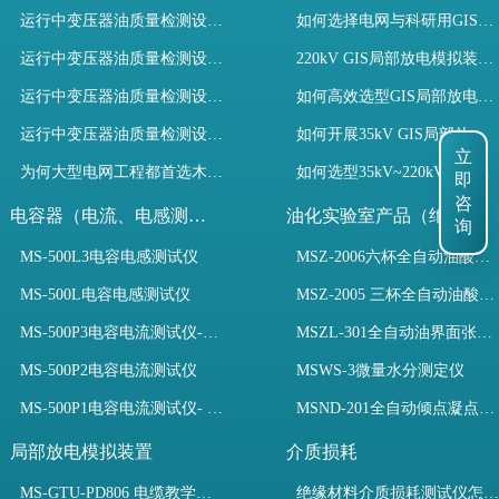
运行中变压器油质量检测设备有哪些优势？
如何选择电网与科研用GIS局部放电模拟装置？
运行中变压器油质量检测设备如何维护？
220kV GIS局部放电模拟装置试验如何开展？
运行中变压器油质量检测设备包括哪些？
如何高效选型GIS局部放电模拟装置？
运行中变压器油质量检测设备如何选型？
如何开展35kV GIS局部放电模拟装置检测试验与选型
立
为何大型电网工程都首选木森电气成套电力测试设备？
如何选型35kV~220kV GIS局部放电模拟装置？
即
咨
电容器（电流、电感测试）
油化实验室产品（绝缘油）
询
MS-500L3电容电感测试仪
MSZ-2006六杯全自动油酸值测定仪
MS-500L电容电感测试仪
MSZ-2005 三杯全自动油酸值测定仪
MS-500P3电容电流测试仪-3PT、两种4PT、1PT连接方式
MSZL-301全自动油界面张力仪
MS-500P2电容电流测试仪
MSWS-3微量水分测定仪
MS-500P1电容电流测试仪- 支持3PT、4PT、1PT
MSND-201全自动倾点凝点测试仪
局部放电模拟装置
介质损耗
MS-GTU-PD806 电缆教学用局部放电模拟装置
绝缘材料介质损耗测试仪怎么选？看木森电气B端定制如何升级测试效率