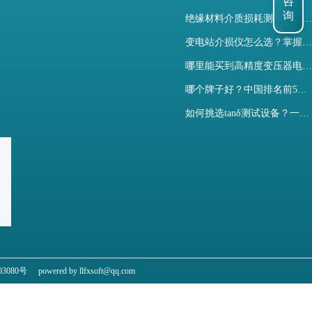
咨
绝缘材料介质损耗测试仪怎么选？看木森电气B端定制如何升级测试效率
询
变电站介损仪怎么选？掌握采购要点-木森电气
哪里能买到高精度变压器电容量及介损测试仪？快速解决选型难题
哪个牌子好？中国排名前5介质损耗测试仪选型对比快速解决测量难题
如何挑选tanδ测试设备？一文掌握高压介质损耗测试仪采购核心
3080号
powered by llfxsoft@qq.com