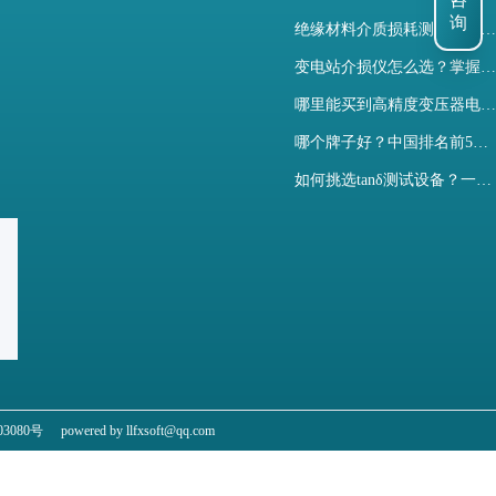
咨
询
绝缘材料介质损耗测试仪怎么选？看木森电气B端定制如何升级测试效率
变电站介损仪怎么选？掌握采购要点-木森电气
哪里能买到高精度变压器电容量及介损测试仪？快速解决选型难题
哪个牌子好？中国排名前5介质损耗测试仪选型对比快速解决测量难题
如何挑选tanδ测试设备？一文掌握高压介质损耗测试仪采购核心
3080号
powered by llfxsoft@qq.com