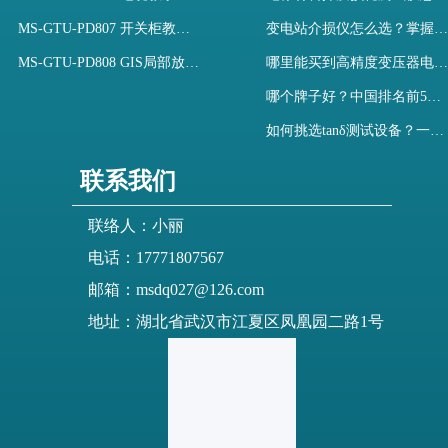
MS-GTU-PD807 开关柜教学用局部放电模拟装置
变电站介损仪怎么选？掌握采购要点-木森电气
MS-GTU-PD808 GIS局部放电模拟系统
哪里能买到高精度变压器电容量及介损测试仪？快速解决选型难题
哪个牌子好？中国排名前5介质损耗测试仪选型对比快速解决测量难题
如何挑选tanδ测试设备？一文掌握高压介质损耗测试仪采购核心
联系我们
联络人：小丽
电话：17771807567
邮箱：msdq027@126.com
地址：湖北省武汉市江夏区凤凰园二路1号