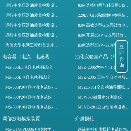
运行中变压器油质量检测设备有哪些优势？
如何选择电网与科研用GIS局部放电模拟装置？
运行中变压器油质量检测设备如何维护？
220kV GIS局部放电模拟装置试验如何开展？
运行中变压器油质量检测设备包括哪些？
如何高效选型GIS局部放电模拟装置？
运行中变压器油质量检测设备如何选型？
如何开展35kV GIS局部放电模拟装置检测试验与选型
立
为何大型电网工程都首选木森电气成套电力测试设备？
如何选型35kV~220kV GIS局部放电模拟装置？
即
咨
电容器（电流、电感测试）
油化实验室产品（绝缘油）
询
MS-500L3电容电感测试仪
MSZ-2006六杯全自动油酸值测定仪
MS-500L电容电感测试仪
MSZ-2005 三杯全自动油酸值测定仪
MS-500P3电容电流测试仪-3PT、两种4PT、1PT连接方式
MSZL-301全自动油界面张力仪
MS-500P2电容电流测试仪
MSWS-3微量水分测定仪
MS-500P1电容电流测试仪- 支持3PT、4PT、1PT
MSND-201全自动倾点凝点测试仪
局部放电模拟装置
介质损耗
MS-GTU-PD806 电缆教学用局部放电模拟装置
绝缘材料介质损耗测试仪怎么选？看木森电气B端定制如何升级测试效率