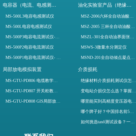
电容器（电流、电感测试）
油化实验室产品（绝缘油）
MS-500L3电容电感测试仪
MSZ-2006六杯全自动油酸值测定仪
MS-500L电容电感测试仪
MSZ-2005 三杯全自动油酸值测定仪
MS-500P3电容电流测试仪-3PT、两种4PT、1PT连接方式
MSZL-301全自动油界面张力仪
MS-500P2电容电流测试仪
MSWS-3微量水分测定仪
MS-500P1电容电流测试仪- 支持3PT、4PT、1PT
MSND-201全自动倾点凝点测试仪
局部放电模拟装置
介质损耗
MS-GTU-PD806 电缆教学用局部放电模拟装置
绝缘材料介质损耗测试仪怎么选？看木森电气B端定制如何升级测试效率
MS-GTU-PD807 开关柜教学用局部放电模拟装置
变电站介损仪怎么选？掌握采购要点-木森电气
MS-GTU-PD808 GIS局部放电模拟系统
哪里能买到高精度变压器电容量及介损测试仪？快速解决选型难题
哪个牌子好？中国排名前5介质损耗测试仪选型对比快速解决测量难题
如何挑选tanδ测试设备？一文掌握高压介质损耗测试仪采购核心